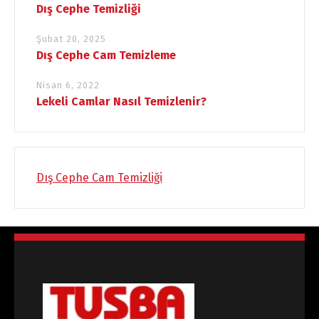
Dış Cephe Temizliği
Şubat 20, 2025
Dış Cephe Cam Temizleme
Nisan 6, 2022
Lekeli Camlar Nasıl Temizlenir?
Dış Cephe Cam Temizliği