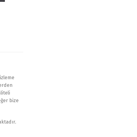
mizleme
yerden
iteli
eğer bize
ktadır.