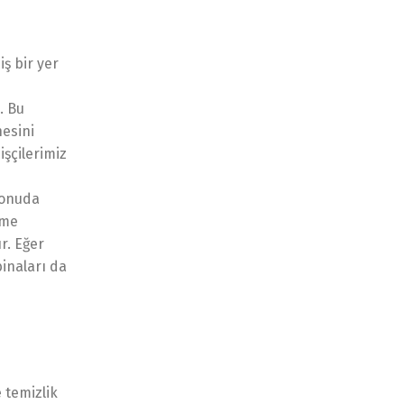
ş bir yer
. Bu
hesini
şçilerimiz
konuda
eme
r. Eğer
binaları da
 temizlik