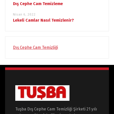
Dış Cephe Cam Temizleme
Nisan 6, 2022
Lekeli Camlar Nasıl Temizlenir?
Dış Cephe Cam Temizliği
Tuşba Dış Cephe Cam Temizliği Şirketi 21 yılı