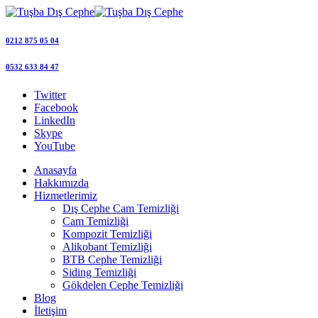
0212 875 05 04
0532 633 84 47
Twitter
Facebook
LinkedIn
Skype
YouTube
Anasayfa
Hakkımızda
Hizmetlerimiz
Dış Cephe Cam Temizliği
Cam Temizliği
Kompozit Temizliği
Alikobant Temizliği
BTB Cephe Temizliği
Siding Temizliği
Gökdelen Cephe Temizliği
Blog
İletişim