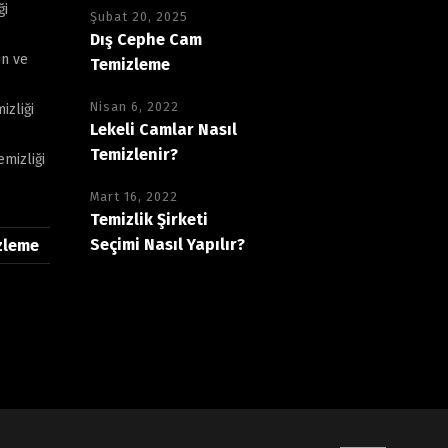
ği
Şubat 20, 2025
Dış Cephe Cam
n ve
Temizleme
Nisan 6, 2022
izliği
Lekeli Camlar Nasıl
Temizlenir?
mizliği
Mart 16, 2022
Temizlik Şirketi
Seçimi Nasıl Yapılır?
zleme