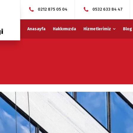
0212 875 05 04
0532 633 84 47
Anasayfa
Hakkımızda
Hizmetlerimiz
Blog