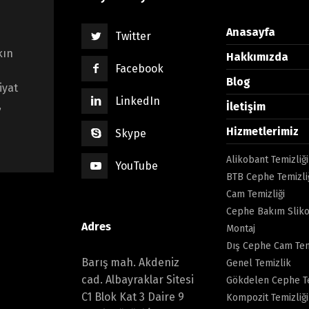
Anasayfa
Twitter
kın
Hakkımızda
Facebook
Blog
iyat
LinkedIn
,
İletişim
Hizmetlerimiz
Skype
Alikobant Temizliği
YouTube
BTB Cephe Temizli
Cam Temizliği
Cephe Bakım Sliko
Adres
Montaj
Dış Cephe Cam Tem
Barış mah. Akdeniz
Genel Temizlik
cad. Albayraklar Sitesi
Gökdelen Cephe Te
C1 Blok Kat 3 Daire 9
Kompozit Temizliği