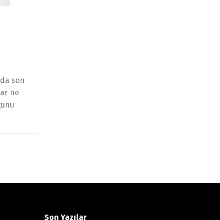
nda son
lar ne
ğunu
Son Yazılar