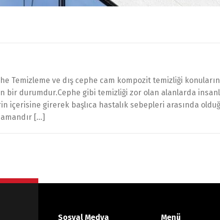
he Temizleme ve dış cephe cam kompozit temizliği konuları
 bir durumdur.Cephe gibi temizliği zor olan alanlarda insan
rin içerisine girerek başlıca hastalık sebepleri arasında oldu
 zamandır […]
Sosyal Medya
Menü