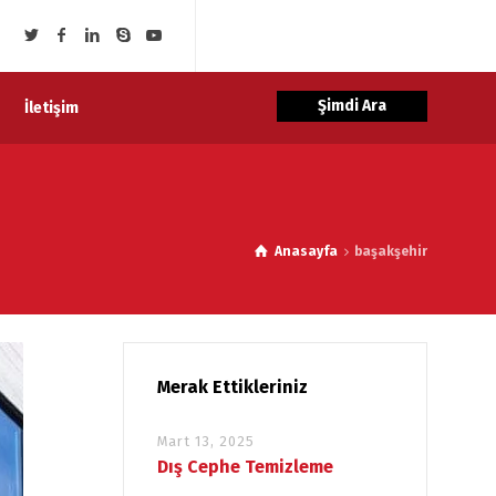
Şimdi Ara
İletişim
Anasayfa
başakşehir
Merak Ettikleriniz
Mart 13, 2025
Dış Cephe Temizleme