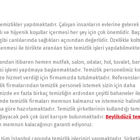
 temizlikler yapılmaktadır. Çalışan insanların evlerine gelere
ı ve hijyenik koşullar içermesi her şey için çok önemlidir. Ba
i canlılarında sağlıkları açısından değerlidir. Özellikle kolt
enmesi ile birlikte aranılan tüm temizlik işleri yapılabilmekte
i andan itibaren hemen mutfak, salon, odalar, hol, tuvalet, ba
nmesi işlemi yapılmaya başlanmaktadır. Temizlik personelimiz 
ize hizmet verdiği için firmamızda tutulmaktadır. Referansları
lik firmalarından temizlik personeli istemek sizin için daha
nizde en fazla birkaç temizliğin ardından çeşitli bahaneler ile 
de temizlik firmaları memnun kalmanız ve istemeniz halind
göre hazırlamaktadır. Temizlik şirketlerinin kullandığı temi
 sağlayacak pek çok özel karışım bulunmaktadır.
Beylikdüzü tem
den memnun kalacağınızı garanti ediyoruz.
 tüm İstanbul çapında temizlik işlerinizi yapmaktadır. Şirket