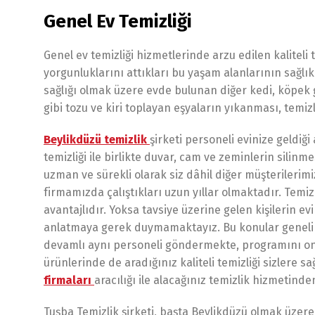
Genel Ev Temizliği
Genel ev temizliği hizmetlerinde arzu edilen kaliteli
yorgunluklarını attıkları bu yaşam alanlarının sağlıkl
sağlığı olmak üzere evde bulunan diğer kedi, köpek gib
gibi tozu ve kiri toplayan eşyaların yıkanması, temizl
Beylikdüzü temizlik
şirketi personeli evinize geldiğ
temizliği ile birlikte duvar, cam ve zeminlerin sili
uzman ve sürekli olarak siz dâhil diğer müşterilerim
firmamızda çalıştıkları uzun yıllar olmaktadır. Temiz
avantajlıdır. Yoksa tavsiye üzerine gelen kişilerin evi
anlatmaya gerek duymamaktayız. Bu konular genelin
devamlı aynı personeli göndermekte, programını ona 
ürünlerinde de aradığınız kaliteli temizliği sizlere
firmaları
aracılığı ile alacağınız temizlik hizmetin
Tuşba Temizlik şirketi, başta Beylikdüzü olmak üzere