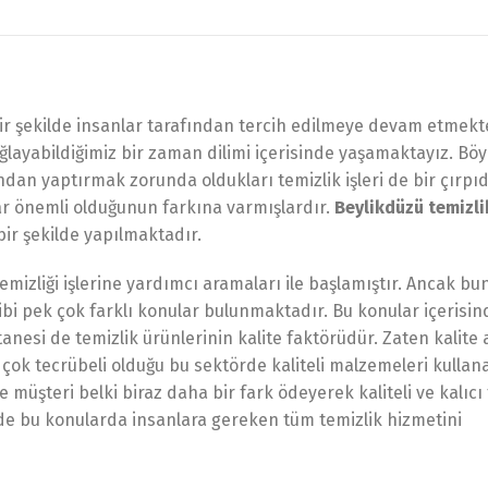
ir şekilde insanlar tarafından tercih edilmeye devam etmekt
ağlayabildiğimiz bir zaman dilimi içerisinde yaşamaktayız. Böyl
ndan yaptırmak zorunda oldukları temizlik işleri de bir çırpı
ar önemli olduğunun farkına varmışlardır.
Beylikdüzü temizl
 bir şekilde yapılmaktadır.
temizliği işlerine yardımcı aramaları ile başlamıştır. Ancak b
gibi pek çok farklı konular bulunmaktadır. Bu konular içerisin
anesi de temizlik ürünlerinin kalite faktörüdür. Zaten kalite 
çok tecrübeli olduğu bu sektörde kaliteli malzemeleri kullan
müşteri belki biraz daha bir fark ödeyerek kaliteli ve kalıcı 
 de bu konularda insanlara gereken tüm temizlik hizmetini