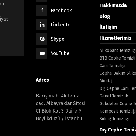
kın
Hakkımızda
Facebook
Blog
iyat
LinkedIn
,
İletişim
Hizmetlerimiz
Skype
Alikobant Temizliği
YouTube
BTB Cephe Temizli
Cam Temizliği
Cephe Bakım Sliko
Adres
Montaj
Dış Cephe Cam Tem
Barış mah. Akdeniz
Genel Temizlik
cad. Albayraklar Sitesi
Gökdelen Cephe Te
C1 Blok Kat 3 Daire 9
Kompozit Temizliği
Beylikdüzü / İstanbul
Siding Temizliği
Dış Cephe Temi