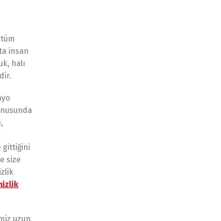
k tüm
şta insan
uk, halı
dir.
nyo
konusunda
,
gittiğini
e size
zlik
izlik
imiz uzun