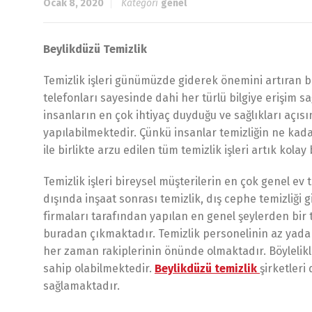
Ocak 8, 2020
Kategori
genel
Beylikdüzü Temizlik
Temizlik işleri günümüzde giderek önemini artıran b
telefonları sayesinde dahi her türlü bilgiye erişim s
insanların en çok ihtiyaç duyduğu ve sağlıkları açısı
yapılabilmektedir. Çünkü insanlar temizliğin ne kad
ile birlikte arzu edilen tüm temizlik işleri artık kolay
Temizlik işleri bireysel müşterilerin en çok genel ev 
dışında inşaat sonrası temizlik, dış cephe temizliği 
firmaları tarafından yapılan en genel şeylerden bir t
buradan çıkmaktadır. Temizlik personelinin az yada 
her zaman rakiplerinin önünde olmaktadır. Böylelikle 
sahip olabilmektedir.
Beylikdüzü temizlik
şirketleri
sağlamaktadır.