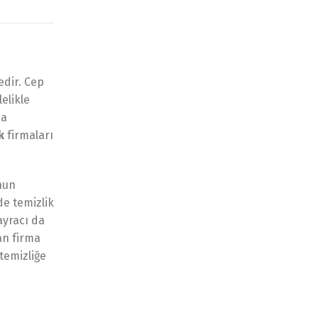
edir. Cep
elikle
da
ik
firmaları
unun
de temizlik
ayracı da
an firma
temizliğe