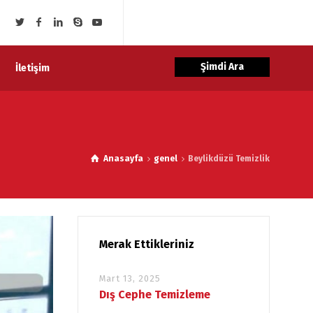
Şimdi Ara
İletişim
Anasayfa
genel
Beylikdüzü Temizlik
Merak Ettikleriniz
Mart 13, 2025
Dış Cephe Temizleme