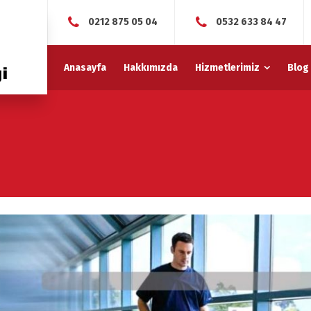
0212 875 05 04
0532 633 84 47
Anasayfa
Hakkımızda
Hizmetlerimiz
Blog